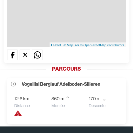
Leaflet
|
© MapTiler
© OpenStreetMap contributors
PARCOURS
Vogellisi Berglauf Adelboden-Silleren
12.6 km
860 m
170 m
Distance
Montée
Descente