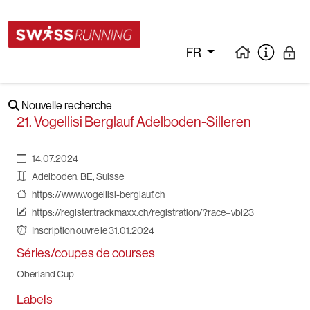
FR
Nouvelle recherche
21. Vogellisi Berglauf Adelboden-Silleren
14.07.2024
Adelboden, BE, Suisse
https://www.vogellisi-berglauf.ch
https://register.trackmaxx.ch/registration/?race=vbl23
Inscription ouvre le 31.01.2024
Séries/coupes de courses
Oberland Cup
Labels