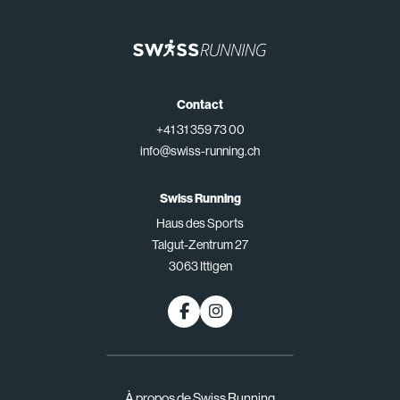
Contact
+41 31 359 73 00
info@swiss-running.ch
Swiss Running
Haus des Sports
Talgut-Zentrum 27
3063 Ittigen
À propos de Swiss Running