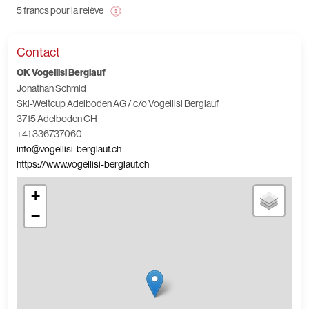
5 francs pour la relève
Contact
OK Vogellisi Berglauf
Jonathan Schmid
Ski-Weltcup Adelboden AG / c/o Vogellisi Berglauf
3715 Adelboden CH
+41 336737060
info@vogellisi-berglauf.ch
https://www.vogellisi-berglauf.ch
+
−