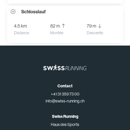
Schlosslauf
4.5 km
82 m
79 m
Distance
Montée
Descente
Contact
+41 31 359 73 00
info@swiss-running.ch
Swiss Running
Haus des Sports