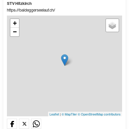
STV Hitzkirch
https://baldeggerseelauf.ch/
+
−
Leaflet
|
© MapTiler
© OpenStreetMap contributors