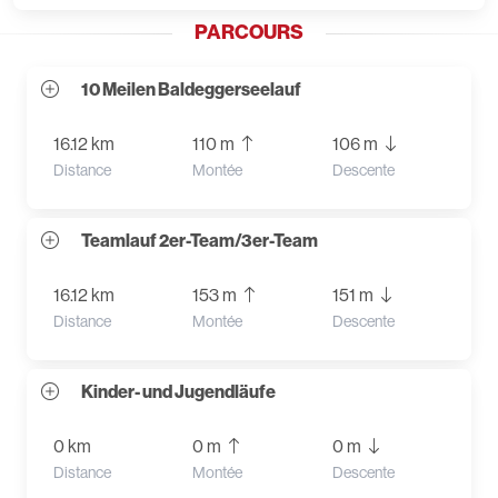
PARCOURS
10 Meilen Baldeggerseelauf
16.12 km
110 m
106 m
Distance
Montée
Descente
Teamlauf 2er-Team/3er-Team
16.12 km
153 m
151 m
Distance
Montée
Descente
Kinder- und Jugendläufe
0 km
0 m
0 m
Distance
Montée
Descente