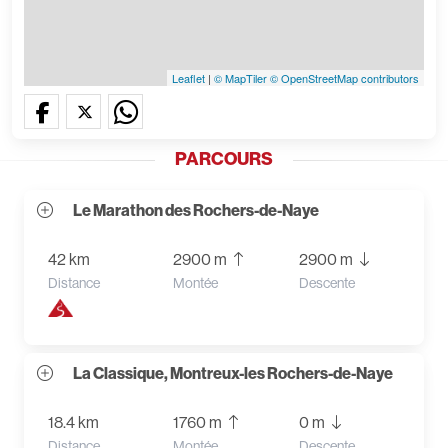
Leaflet
|
© MapTiler
© OpenStreetMap contributors
PARCOURS
Le Marathon des Rochers-de-Naye
42 km
2900 m
2900 m
Distance
Montée
Descente
La Classique, Montreux-les Rochers-de-Naye
18.4 km
1760 m
0 m
Distance
Montée
Descente