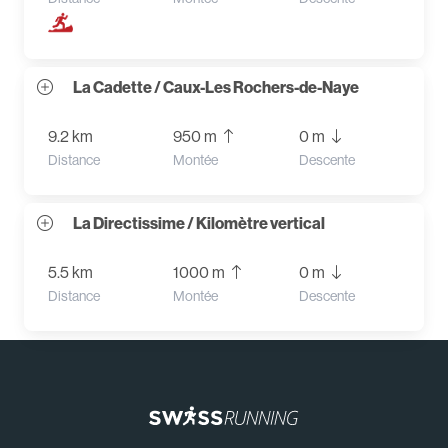
La Cadette / Caux-Les Rochers-de-Naye
9.2 km
950 m
0 m
Distance
Montée
Descente
La Directissime / Kilomètre vertical
5.5 km
1000 m
0 m
Distance
Montée
Descente