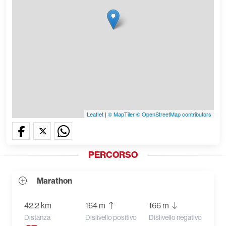
Leaflet
|
© MapTiler
© OpenStreetMap contributors
PERCORSO
Marathon
42.2 km
164 m
166 m
Distanza
Dislivello positivo
Dislivello negativo