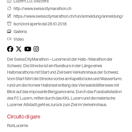
Luzern, LU, Svizzera
http://www.swisscitymarathon.ch
https://www.swisscitymarathon.ch/run/anmeldung/anmeldung/
Iscrizioni aperte dal 28.10.2018
Galleria
Video
Der SwissCityMarathon – Lucerne ist der Halb-/Marathon der
Schweiz. Die Strecke ist ein Rundkurs in der Länge eines
Halbmarathons mit Start und Ziel beim Verkehrshaus der Schweiz.
Vom Start führt die Strecke vorbei an Kapellbrücke und Wasserturm,
rund um die Horwer Halbinsel entlang des Vierwaldstättersees mit
Blick auf das imposante Bergpanorama. Durch das Fussballstadion
des FC Luzern, mitten durch das KKL Luzern und die malerische
Luzerner Altstadt geht es zurück zum Ziel im Verkehrshaus.
Circuito di gare
RunLucerne