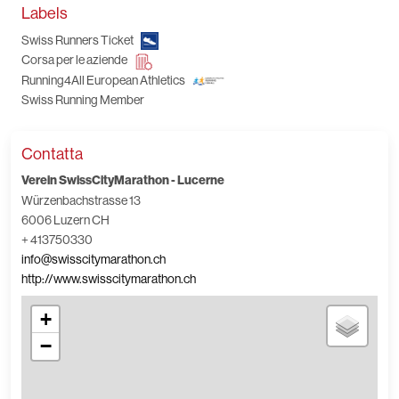
Labels
Swiss Runners Ticket
Corsa per le aziende
Running4All European Athletics
Swiss Running Member
Contatta
Verein SwissCityMarathon - Lucerne
Würzenbachstrasse 13
6006 Luzern CH
+ 413750330
info@swisscitymarathon.ch
http://www.swisscitymarathon.ch
+
−