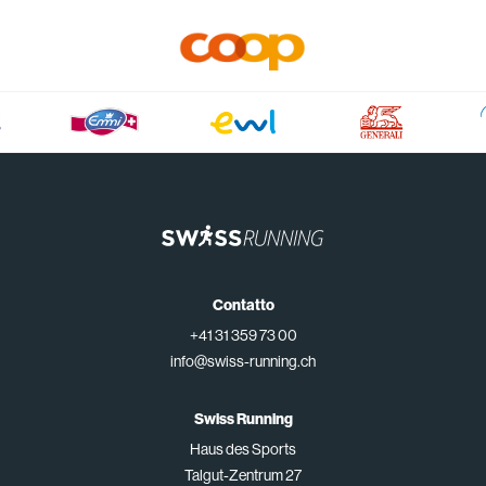
Contatto
+41 31 359 73 00
info@swiss-running.ch
Swiss Running
Haus des Sports
Talgut-Zentrum 27