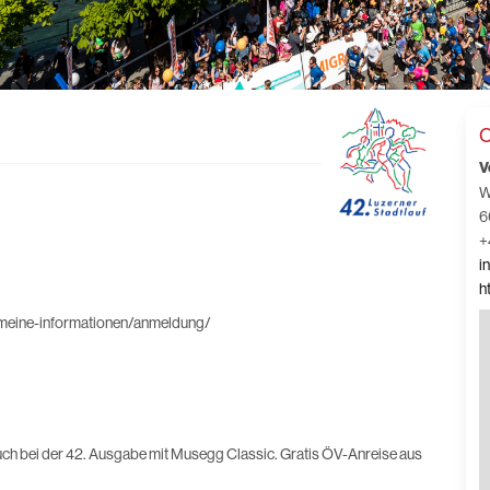
C
V
W
6
+
i
h
gemeine-informationen/anmeldung/
uch bei der 42. Ausgabe mit Musegg Classic. Gratis ÖV-Anreise aus