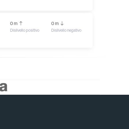
0 m
0 m
Dislivello positivo
Dislivello negativo