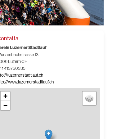
ontatta
erein Luzerner Stadtlauf
ürzenbachstrasse 13
006 Luzern CH
41 413750335
nfo@luzernerstadtlauf.ch
ttp://www.luzernerstadtlauf.ch
+
−