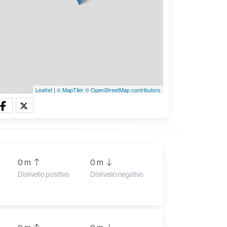
Leaflet
|
© MapTiler
© OpenStreetMap contributors
0 m
0 m
Dislivello positivo
Dislivello negativo