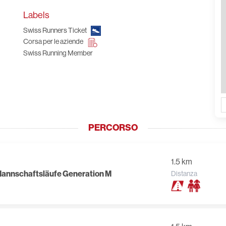
Labels
Swiss Runners Ticket
Corsa per le aziende
Swiss Running Member
PERCORSO
1.5 km
-Mannschaftsläufe Generation M
Distanza