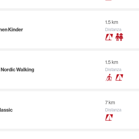
1.5 km
nnen Kinder
Distanza
1.5 km
& Nordic Walking
Distanza
7 km
lassic
Distanza