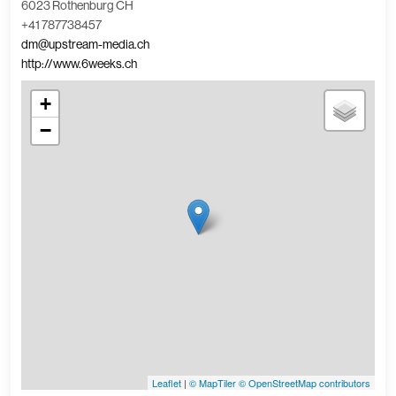
6023 Rothenburg CH
+41 787738457
dm@upstream-media.ch
http://www.6weeks.ch
+
−
Leaflet
|
© MapTiler
© OpenStreetMap contributors