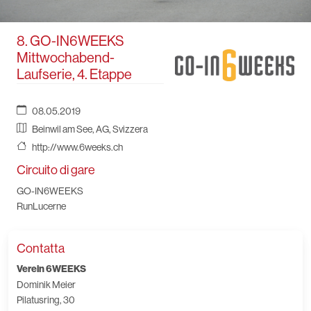
8. GO-IN6WEEKS
Mittwochabend-
Laufserie, 4. Etappe
08.05.2019
Beinwil am See, AG, Svizzera
http://www.6weeks.ch
Circuito di gare
GO-IN6WEEKS
RunLucerne
Contatta
Verein 6WEEKS
Dominik Meier
Pilatusring, 30