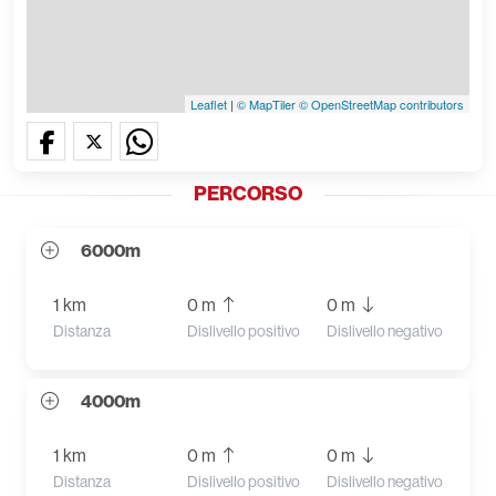
Leaflet
|
© MapTiler
© OpenStreetMap contributors
PERCORSO
6000m
1 km
0 m
0 m
Distanza
Dislivello positivo
Dislivello negativo
4000m
1 km
0 m
0 m
Distanza
Dislivello positivo
Dislivello negativo