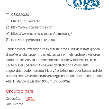
08.02.2020
Luzern, LU, Svizzera
http://www.lozärnercross.ch
https://www.luzernercross.ch/anmeldung/
Iscrizioni aperte dal 02.12.2019
Fanden früher unzählige Crossläufe für gross und klein statt, gingen
diese Veranstaltungen in den letzten Jahren mehr und mehr verloren.
Dabei ist ein Crosslauf immer noch das beste Wintertraining eines
Läufers. Der Lozärner Cross wird der Kategorie Volksläufe
zugeordnet. Jedermann darf lizenzfrei teilnehmen, der Spass und die
persönlichen Ziele stehen im Vordergrund. Im Angebot stehen je nach
Alter Distanzen zwischen 1000m und 6000m.
Circuito di gare
Cross Cup
RunLucerne