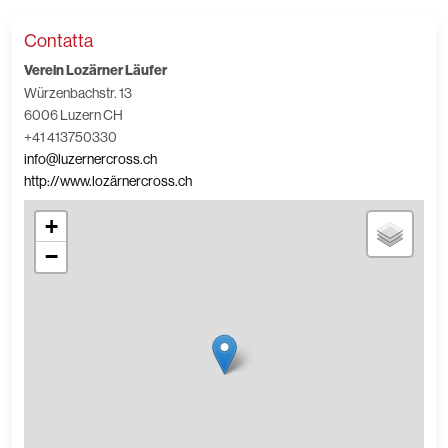
Contatta
Verein Lozärner Läufer
Würzenbachstr. 13
6006 Luzern CH
+41 413750330
info@luzernercross.ch
http://www.lozärnercross.ch
+
−