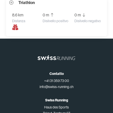
Triathlon
8.6 km
0 m
0 m
Distanza
Dislivello positivo
Dislivello negativo
Contatto
+41 31 359 73 00
info@swiss-running.ch
Swiss Running
Haus des Sports