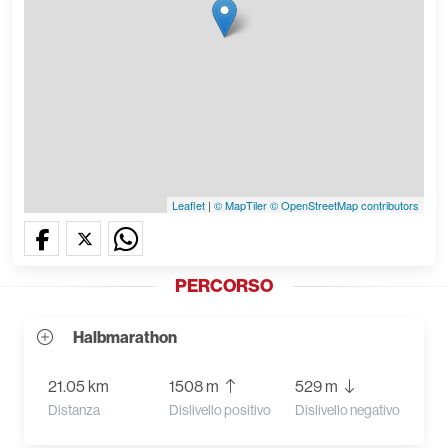
Leaflet
|
© MapTiler
© OpenStreetMap contributors
PERCORSO
Halbmarathon
21.05 km
1508 m
529 m
Distanza
Dislivello positivo
Dislivello negativo