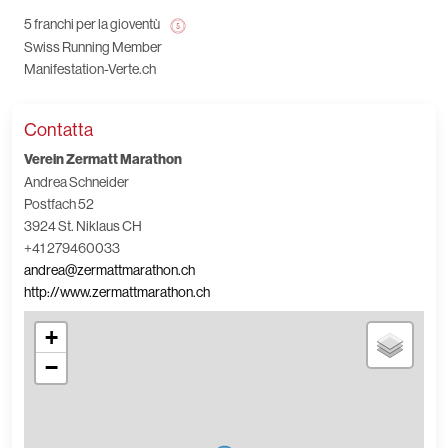
5 franchi per la gioventù
Swiss Running Member
Manifestation-Verte.ch
Contatta
Verein Zermatt Marathon
Andrea Schneider
Postfach 52
3924 St. Niklaus CH
+41 279460033
andrea@zermattmarathon.ch
http://www.zermattmarathon.ch
+
−