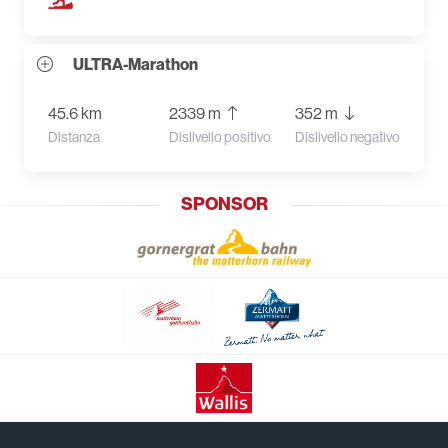
ULTRA-Marathon
45.6 km
2339 m
352 m
Distanza
Dislivello positivo
Dislivello negativo
SPONSOR