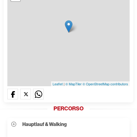
Leaflet
|
© MapTiler
© OpenStreetMap contributors
PERCORSO
Hauptlauf & Walking