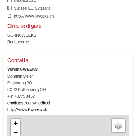
09.09.2020
Sursee, LU, Svizzera
http://www.6weeks.ch
Circuito di gare
GO-IN6WEEKS
RunLucerne
Contatta
Verein 6WEEKS
Dominik Meier
Pilatusring 30
6023 Rothenburg CH
+41 787738457
dm@upstream-media.ch
http://www.6weeks.ch
+
−