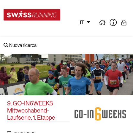
IT
Nuova ricerca
9. GO-IN6WEEKS
Mittwochabend-
Laufserie, 1. Etappe