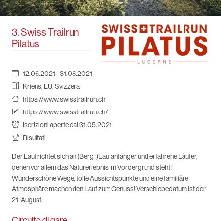
3. Swiss Trailrun
Pilatus
12.06.2021 - 31.08.2021
Kriens, LU, Svizzera
https://www.swisstrailrun.ch
https://www.swisstrailrun.ch/
Iscrizioni aperte dal 31.05.2021
Risultati
Der Lauf richtet sich an (Berg-)Laufanfänger und erfahrene Läufer,
denen vor allem das Naturerlebnis im Vordergrund steht!
Wunderschöne Wege, tolle Aussichtspunkte und eine familiäre
Atmosphäre machen den Lauf zum Genuss! Verschiebedatum ist der
21. August.
Circuito di gare