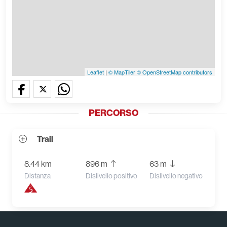
Leaflet
|
© MapTiler
© OpenStreetMap contributors
PERCORSO
Trail
8.44 km
896 m
63 m
Distanza
Dislivello positivo
Dislivello negativo