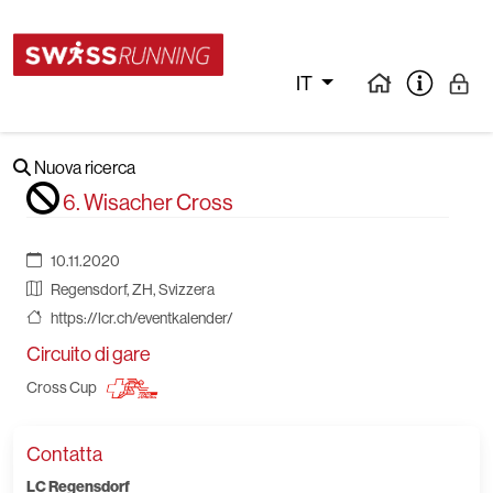
IT
Nuova ricerca
6. Wisacher Cross
10.11.2020
Regensdorf, ZH, Svizzera
https://lcr.ch/eventkalender/
Circuito di gare
Cross Cup
Contatta
LC Regensdorf