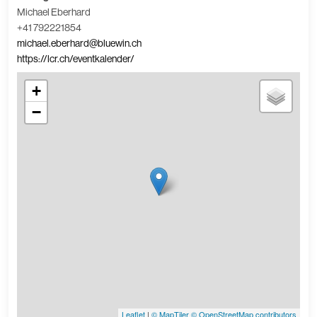
Michael Eberhard
+41 792221854
michael.eberhard@bluewin.ch
https://lcr.ch/eventkalender/
+
−
Leaflet
|
© MapTiler
© OpenStreetMap contributors