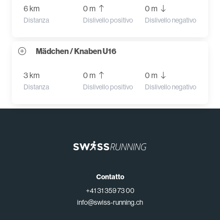
6 km
0 m
0 m
Distanza
Dislivello positivo
Dislivello negativo
Mädchen / Knaben U16
3 km
0 m
0 m
Distanza
Dislivello positivo
Dislivello negativo
Contatto
+41 31 359 73 00
info@swiss-running.ch