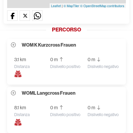
Leaflet
|
© MapTiler
© OpenStreetMap contributors
PERCORSO
WOM K Kurzcross Frauen
3.1 km
0 m
0 m
Distanza
Dislivello positivo
Dislivello negativo
WOML Langcross Frauen
8.1 km
0 m
0 m
Distanza
Dislivello positivo
Dislivello negativo