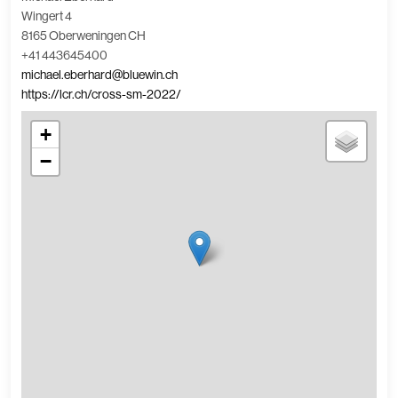
Wingert 4
8165 Oberweningen CH
+41 443645400
michael.eberhard@bluewin.ch
https://lcr.ch/cross-sm-2022/
+
−