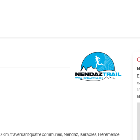
C
N
E
c
1
h
70 Km, traversant quatre communes, Nendaz, Isérables, Hérémence