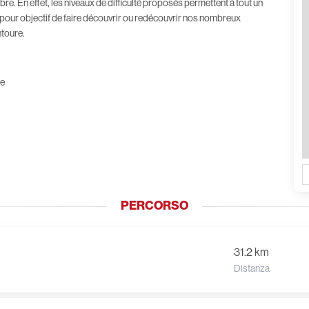
re. En effet, les niveaux de difficulté proposés permettent à tout un
 pour objectif de faire découvrir ou redécouvrir nos nombreux
ntoure.
ne
PERCORSO
31.2 km
Distanza