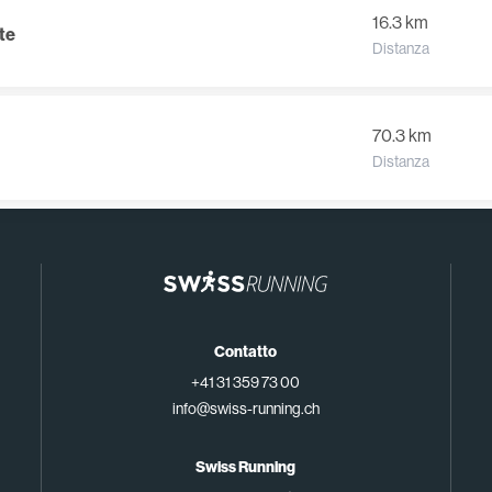
16.3 km
te
Distanza
70.3 km
Distanza
Contatto
+41 31 359 73 00
info@swiss-running.ch
Swiss Running