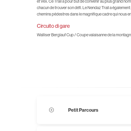
et Vex. Ce Trail a pour but de convenir au plus grand nomb
chacun de trouver son défi. Le Nendaz Trail a également
chemins pédestres dans le magnifique cadre qui nous e
Circuito di gare
Walliser Berglauf Cup / Coupe valaisanne de la montag
Petit Parcours