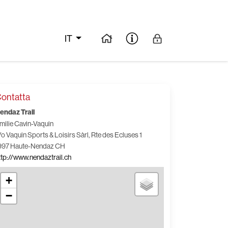
IT
ontatta
endaz Trail
milie Cavin-Vaquin
/o Vaquin Sports & Loisirs Sàrl, Rte des Ecluses 1
997 Haute-Nendaz CH
ttp://www.nendaztrail.ch
+
−