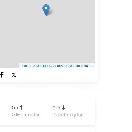
Leaflet
|
© MapTiler
© OpenStreetMap contributors
0 m
0 m
Dislivello positivo
Dislivello negativo