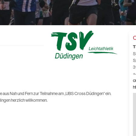
C
T
S
S
3
+
c
h
de aus Nah und Fern zur Teilnahme am „UBS Cross Düdingen“ ein.
üdingen herzlich willkommen.