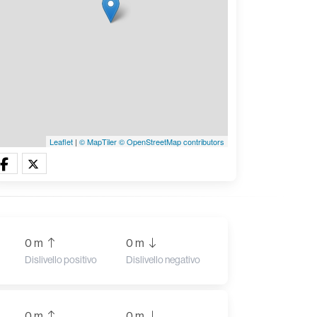
Leaflet
|
© MapTiler
© OpenStreetMap contributors
0 m
0 m
Dislivello positivo
Dislivello negativo
0 m
0 m