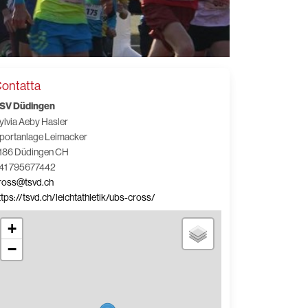
ontatta
SV Düdingen
ylvia Aeby Hasler
portanlage Leimacker
186 Düdingen CH
41 795677442
ross@tsvd.ch
ttps://tsvd.ch/leichtathletik/ubs-cross/
+
−