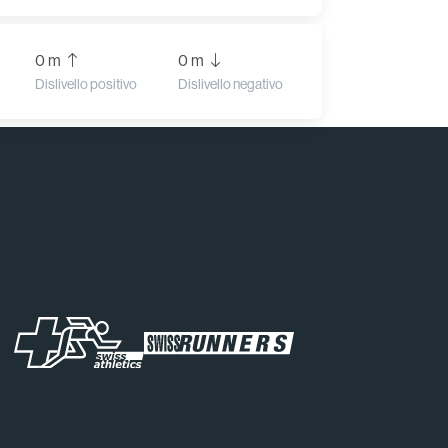
0 m
0 m
Dislivello positivo
Dislivello negativo