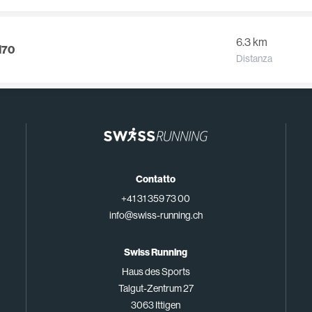
6.3 km
M70
Distanza
Contatto
+41 31 359 73 00
info@swiss-running.ch
Swiss Running
Haus des Sports
Talgut-Zentrum 27
3063 Ittigen