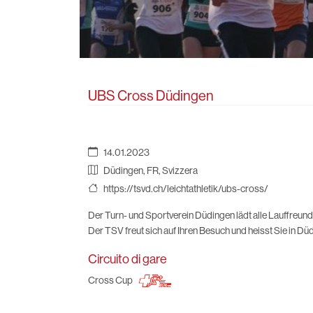
UBS Cross Düdingen
14.01.2023
Düdingen, FR, Svizzera
https://tsvd.ch/leichtathletik/ubs-cross/
Der Turn- und Sportverein Düdingen lädt alle Lauffreun
Der TSV freut sich auf Ihren Besuch und heisst Sie in D
Circuito di gare
Cross Cup