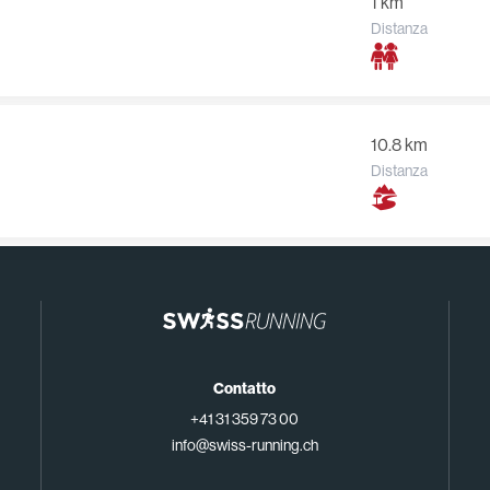
1 km
Distanza
10.8 km
Distanza
Contatto
+41 31 359 73 00
info@swiss-running.ch