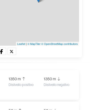
Leaflet
|
© MapTiler
© OpenStreetMap contributors
1350 m
1350 m
Dislivello positivo
Dislivello negativo