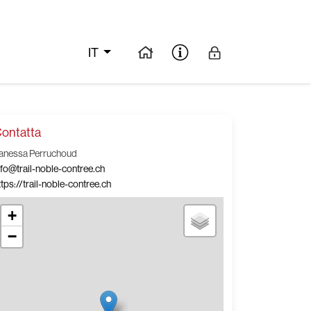
IT
ontatta
anessa Perruchoud
nfo@trail-noble-contree.ch
ttps://trail-noble-contree.ch
+
−