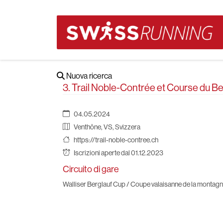
Nuova ricerca
3. Trail Noble-Contrée et Course du B
04.05.2024
Venthône, VS, Svizzera
https://trail-noble-contree.ch
Iscrizioni aperte dal 01.12.2023
Circuito di gare
Walliser Berglauf Cup / Coupe valaisanne de la montag