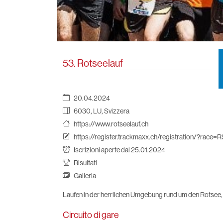
53. Rotseelauf
20.04.2024
6030, LU, Svizzera
https://www.rotseelauf.ch
https://register.trackmaxx.ch/registration/?race=
Iscrizioni aperte dal 25.01.2024
Risultati
Galleria
Laufen in der herrlichen Umgebung rund um den Rotsee
Circuito di gare