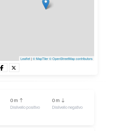
Leaflet
|
© MapTiler
© OpenStreetMap contributors
0 m
0 m
Dislivello positivo
Dislivello negativo