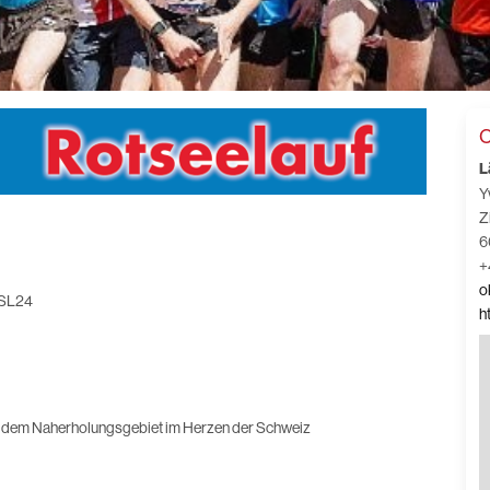
C
L
Y
Z
6
+
o
RSL24
h
, dem Naherholungsgebiet im Herzen der Schweiz