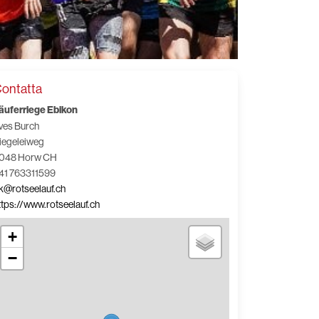
ontatta
äuferriege Ebikon
ves Burch
iegeleiweg
048 Horw CH
41 763311599
k@rotseelauf.ch
ttps://www.rotseelauf.ch
+
−