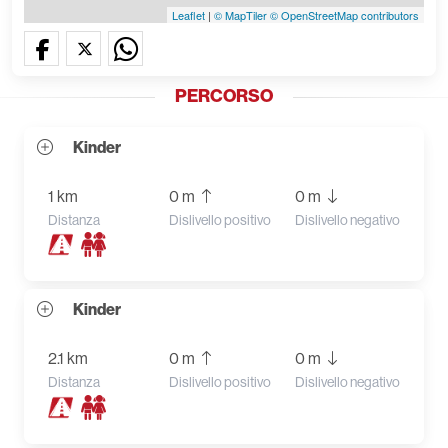
Leaflet
|
© MapTiler
© OpenStreetMap contributors
PERCORSO
Kinder
1 km
0 m
0 m
Distanza
Dislivello positivo
Dislivello negativo
Kinder
2.1 km
0 m
0 m
Distanza
Dislivello positivo
Dislivello negativo