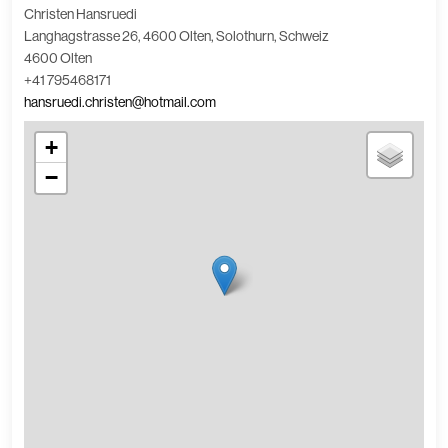
Christen Hansruedi
Langhagstrasse 26, 4600 Olten, Solothurn, Schweiz
4600 Olten
+41 795468171
hansruedi.christen@hotmail.com
+
−