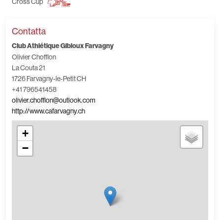
Cross Cup
Contatta
Club Athlétique Gibloux Farvagny
Olivier Chofflon
La Couta 21
1726 Farvagny-le-Petit CH
+41 796541458
olivier.chofflon@outlook.com
http://www.cafarvagny.ch
+
−