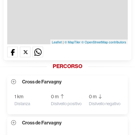
Leaflet
|
© MapTiler
© OpenStreetMap contributors
PERCORSO
Cross de Farvagny
1 km
0 m
0 m
Distanza
Dislivello positivo
Dislivello negativo
Cross de Farvagny