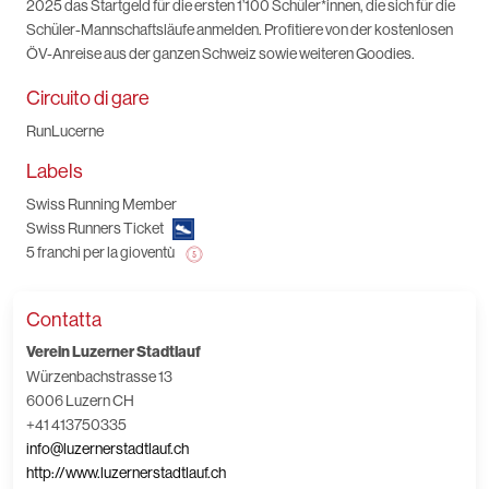
2025 das Startgeld für die ersten 1’100 Schüler*innen, die sich für die
Schüler-Mannschaftsläufe anmelden. Profitiere von der kostenlosen
ÖV-Anreise aus der ganzen Schweiz sowie weiteren Goodies.
Circuito di gare
RunLucerne
Labels
Swiss Running Member
Swiss Runners Ticket
5 franchi per la gioventù
Contatta
Verein Luzerner Stadtlauf
Würzenbachstrasse 13
6006 Luzern CH
+41 413750335
info@luzernerstadtlauf.ch
http://www.luzernerstadtlauf.ch