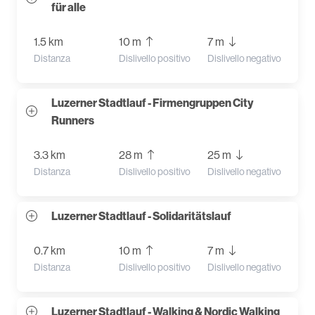
für alle
1.5 km
10 m
7 m
Distanza
Dislivello positivo
Dislivello negativo
Luzerner Stadtlauf - Firmengruppen City
Runners
3.3 km
28 m
25 m
Distanza
Dislivello positivo
Dislivello negativo
Luzerner Stadtlauf - Solidaritätslauf
0.7 km
10 m
7 m
Distanza
Dislivello positivo
Dislivello negativo
Luzerner Stadtlauf - Walking & Nordic Walking