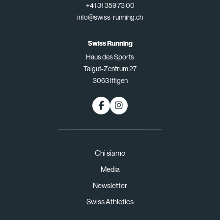
+41 31 359 73 00
info@swiss-running.ch
Swiss Running
Haus des Sports
Talgut-Zentrum 27
3063 Ittigen
Chi siamo
Media
Newsletter
Swiss Athletics