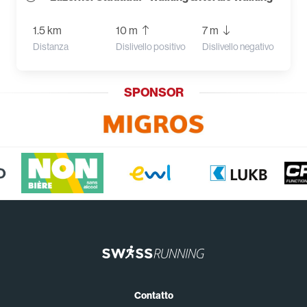
1.5 km
10 m
7 m
Distanza
Dislivello positivo
Dislivello negativo
SPONSOR
Contatto