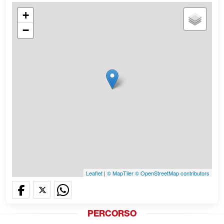
+
−
Leaflet
|
© MapTiler
© OpenStreetMap contributors
PERCORSO