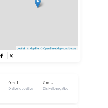
Leaflet
|
© MapTiler
© OpenStreetMap contributors
0 m
0 m
Dislivello positivo
Dislivello negativo