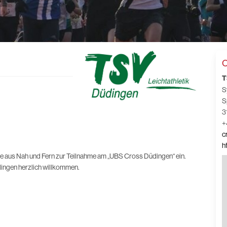
C
T
S
S
3
+
c
h
de aus Nah und Fern zur Teilnahme am „UBS Cross Düdingen“ ein.
üdingen herzlich willkommen.