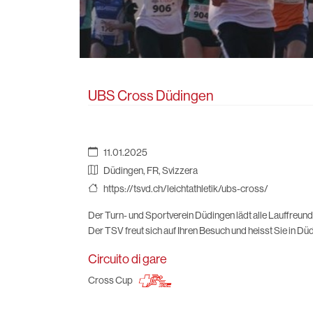
UBS Cross Düdingen
11.01.2025
Düdingen, FR, Svizzera
https://tsvd.ch/leichtathletik/ubs-cross/
Der Turn- und Sportverein Düdingen lädt alle Lauffreun
Der TSV freut sich auf Ihren Besuch und heisst Sie in D
Circuito di gare
Cross Cup