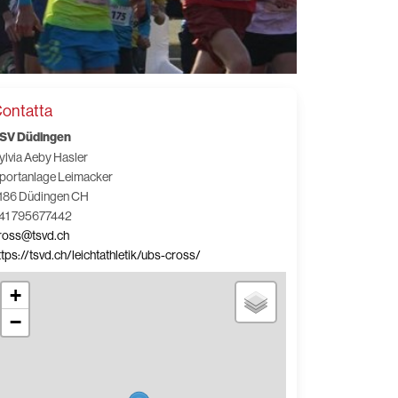
ontatta
SV Düdingen
ylvia Aeby Hasler
portanlage Leimacker
186 Düdingen CH
41 795677442
ross@tsvd.ch
ttps://tsvd.ch/leichtathletik/ubs-cross/
+
−