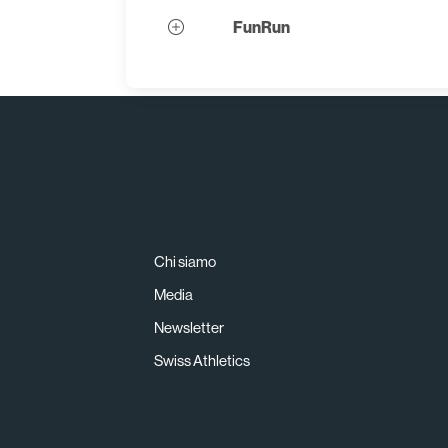
FunRun
Chi siamo
Media
Newsletter
Swiss Athletics