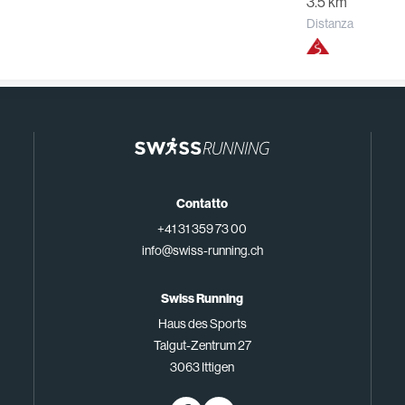
3.5 km
Distanza
Contatto
+41 31 359 73 00
info@swiss-running.ch
Swiss Running
Haus des Sports
Talgut-Zentrum 27
3063 Ittigen