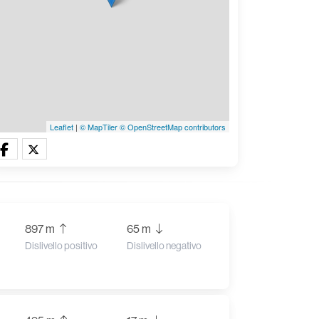
Leaflet
|
© MapTiler
© OpenStreetMap contributors
897 m
65 m
Dislivello positivo
Dislivello negativo