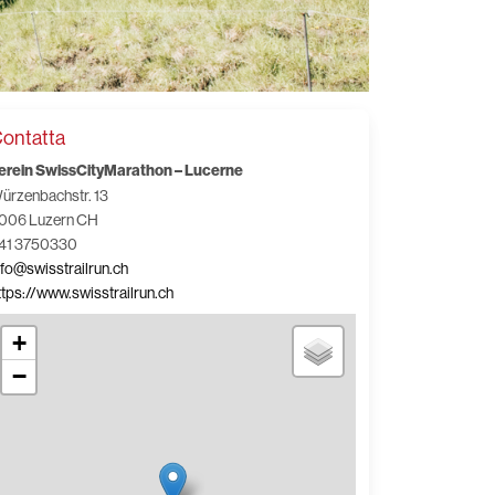
ontatta
erein SwissCityMarathon – Lucerne
ürzenbachstr. 13
006 Luzern CH
41 3750330
nfo@swisstrailrun.ch
ttps://www.swisstrailrun.ch
+
−