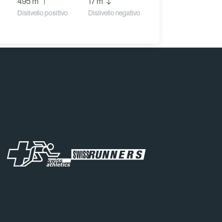
495 m
17 m
Dislivello positivo
Dislivello negativo