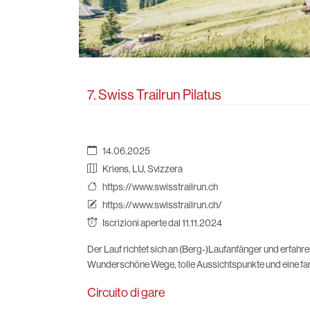
7. Swiss Trailrun Pilatus
14.06.2025
Kriens, LU, Svizzera
https://www.swisstrailrun.ch
https://www.swisstrailrun.ch/
Iscrizioni aperte dal 11.11.2024
Der Lauf richtet sich an (Berg-)Laufanfänger und erfahr
Wunderschöne Wege, tolle Aussichtspunkte und eine f
Circuito di gare