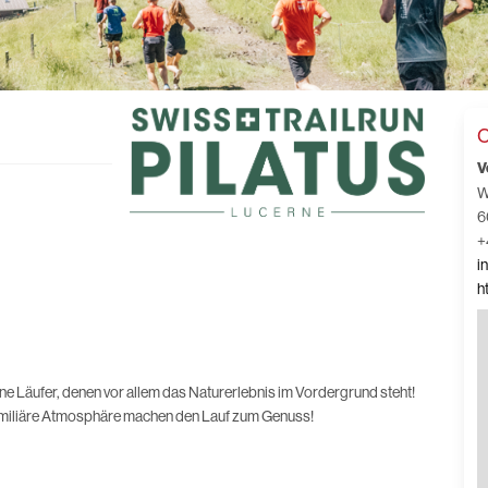
C
V
W
6
+
i
h
ene Läufer, denen vor allem das Naturerlebnis im Vordergrund steht!
amiliäre Atmosphäre machen den Lauf zum Genuss!