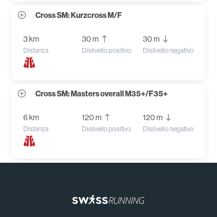
Cross SM: Kurzcross M/F
3 km
30 m
30 m
Distanza
Dislivello positivo
Dislivello negativo
Cross SM: Masters overall M35+/F35+
6 km
120 m
120 m
Distanza
Dislivello positivo
Dislivello negativo