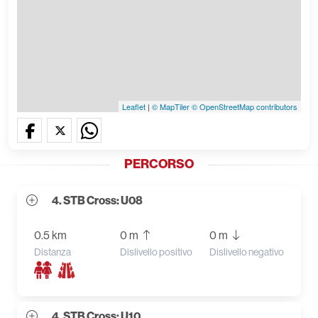
Leaflet
|
© MapTiler
© OpenStreetMap contributors
PERCORSO
4. STB Cross: U08
0.5 km
0 m
0 m
Distanza
Dislivello positivo
Dislivello negativo
4. STB Cross: U10