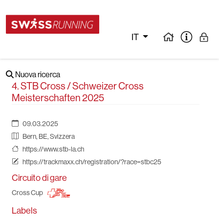
IT
Nuova ricerca
4. STB Cross / Schweizer Cross
Meisterschaften 2025
09.03.2025
Bern, BE, Svizzera
https://www.stb-la.ch
https://trackmaxx.ch/registration/?race=stbc25
Circuito di gare
Cross Cup
Labels