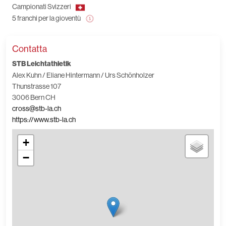
Campionati Svizzeri
5 franchi per la gioventù
Contatta
STB Leichtathletik
Alex Kuhn / Eliane Hintermann / Urs Schönholzer
Thunstrasse 107
3006 Bern CH
cross@stb-la.ch
https://www.stb-la.ch
+
−