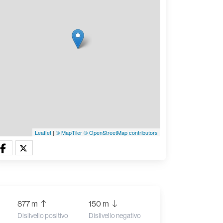
Leaflet
|
© MapTiler
© OpenStreetMap contributors
877 m
150 m
Dislivello positivo
Dislivello negativo