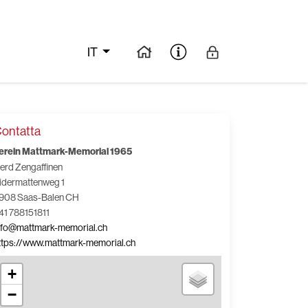
IT
ontatta
erein Mattmark-Memorial 1965
erd Zengaffinen
idermattenweg 1
908 Saas-Balen CH
41 788151811
nfo@mattmark-memorial.ch
ttps://www.mattmark-memorial.ch
+
−