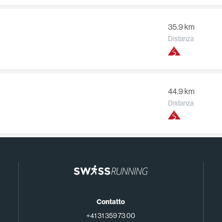
35.9 km
Distanza
44.9 km
Distanza
Contatto
+41 31 359 73 00