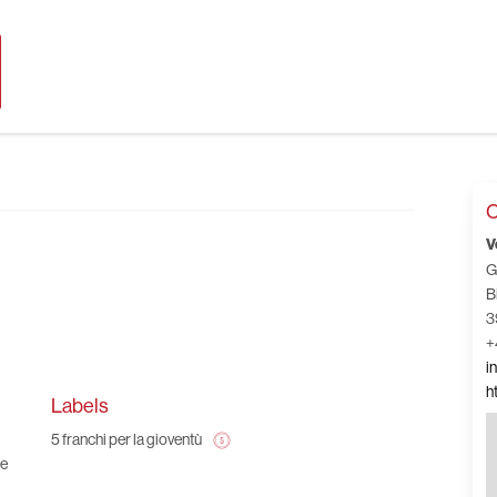
C
V
G
B
3
+
i
h
Labels
5 franchi per la gioventù
ne