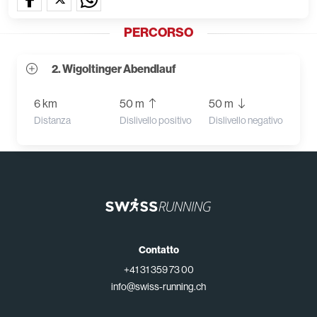
PERCORSO
2. Wigoltinger Abendlauf
6 km
50 m
50 m
Distanza
Dislivello positivo
Dislivello negativo
Contatto
+41 31 359 73 00
info@swiss-running.ch