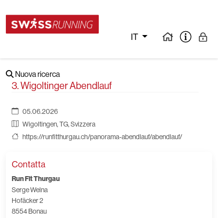
IT
Nuova ricerca
3. Wigoltinger Abendlauf
05.06.2026
Wigoltingen, TG, Svizzera
https://runfitthurgau.ch/panorama-abendlauf/abendlauf/
Contatta
Run Fit Thurgau
Serge Welna
Hofäcker 2
8554 Bonau