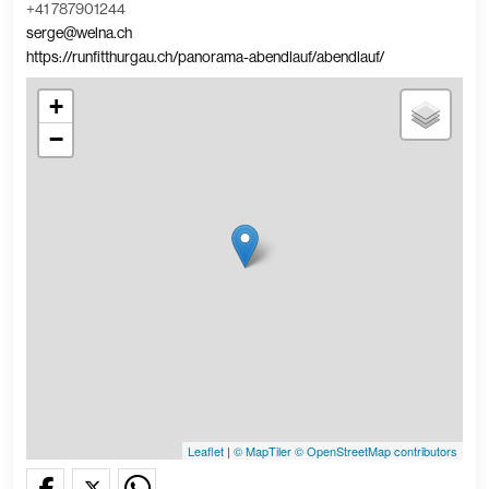
+41 787901244
serge@welna.ch
https://runfitthurgau.ch/panorama-abendlauf/abendlauf/
+
−
Leaflet
|
© MapTiler
© OpenStreetMap contributors