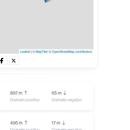
Leaflet
|
© MapTiler
© OpenStreetMap contributors
897 m
65 m
Dislivello positivo
Dislivello negativo
495 m
17 m
Dislivello positivo
Dislivello negativo