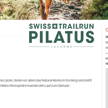
C
V
W
6
+
i
h
ene Läufer, denen vor allem das Naturerlebnis im Vordergrund steht!
amiliäre Atmosphäre machen den Lauf zum Genuss!