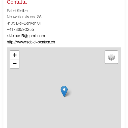
Contatta
Rahel Kleiber
Neuweilerstrasse 28
4105 Biel-Benken CH
+41 786590255
r.kleiber15@gamil.com
http://www.scbiel-benken.ch
+
−