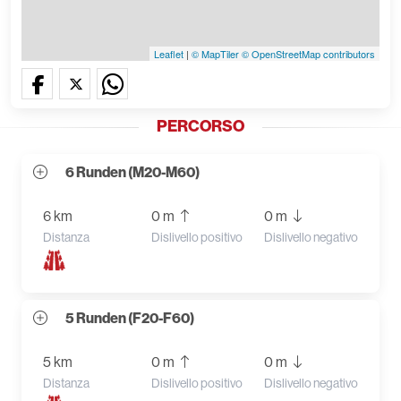
Leaflet
|
© MapTiler
© OpenStreetMap contributors
PERCORSO
6 Runden (M20-M60)
6 km
0 m
0 m
Distanza
Dislivello positivo
Dislivello negativo
5 Runden (F20-F60)
5 km
0 m
0 m
Distanza
Dislivello positivo
Dislivello negativo