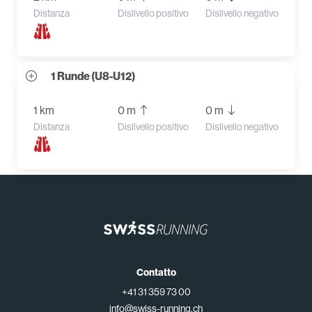
Distanza
Dislivello positivo
Dislivello negativo
1 Runde (U8-U12)
1 km
0 m
0 m
Distanza
Dislivello positivo
Dislivello negativo
Contatto
+41 31 359 73 00
info@swiss-running.ch