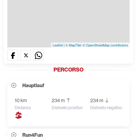
Leaflet
|
© MapTiler
© OpenStreetMap contributors
PERCORSO
Hauptlauf
10 km
234 m
234 m
Distanza
Dislivello positivo
Dislivello negativo
Run4Fun