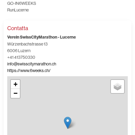
GO-IN6WEEKS
RunLucerne
Contatta
Verein SwissCityMarathon - Lucerne
Würzenbachstrasse 13
6006 Luzern
+41 413750330
info@swisscitymarathon.ch
https://www.6weeks.ch/
+
−