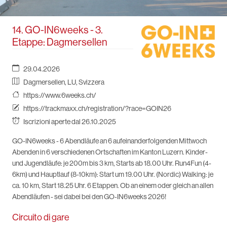
14. GO-IN6weeks - 3.
Etappe: Dagmersellen
29.04.2026
Dagmersellen, LU, Svizzera
https://www.6weeks.ch/
https://trackmaxx.ch/registration/?race=GOIN26
Iscrizioni aperte dal 26.10.2025
GO-IN6weeks - 6 Abendläufe an 6 aufeinanderfolgenden Mittwoch
Abenden in 6 verschiedenen Ortschaften im Kanton Luzern. Kinder-
und Jugendläufe: je 200m bis 3 km, Starts ab 18.00 Uhr. Run4Fun (4-
6km) und Hauptlauf (8-10km): Start um 19.00 Uhr. (Nordic) Walking: je
ca. 10 km, Start 18.25 Uhr. 6 Etappen. Ob an einem oder gleich an allen
Abendläufen - sei dabei bei den GO-IN6weeks 2026!
Circuito di gare