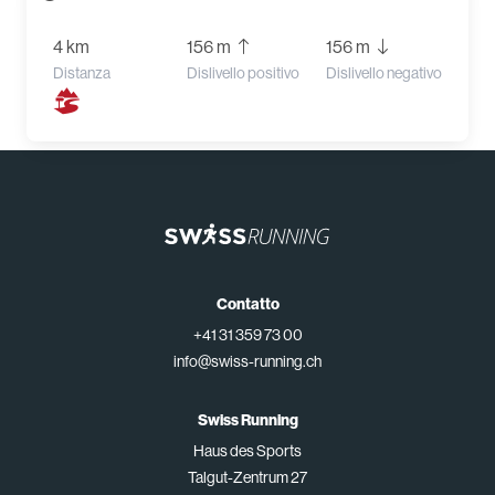
4 km
156 m
156 m
Distanza
Dislivello positivo
Dislivello negativo
Contatto
+41 31 359 73 00
info@swiss-running.ch
Swiss Running
Haus des Sports
Talgut-Zentrum 27