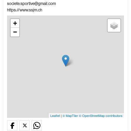
societe.sportive@gmail.com
https://www.ssjm.ch
+
−
Leaflet
|
© MapTiler
© OpenStreetMap contributors