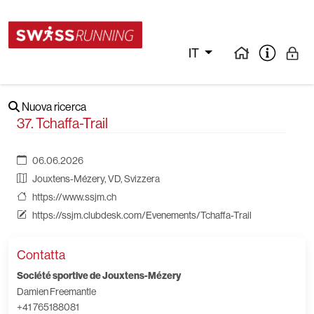
IT
Nuova ricerca
37. Tchaffa-Trail
06.06.2026
Jouxtens-Mézery, VD, Svizzera
https://www.ssjm.ch
https://ssjm.clubdesk.com/Evenements/Tchaffa-Trail
Contatta
Société sportive de Jouxtens-Mézery
Damien Freemantle
+41 765188081