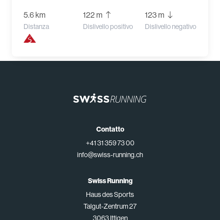
5.6 km
122 m
123 m
Distanza
Dislivello positivo
Dislivello negativo
Contatto
+41 31 359 73 00
info@swiss-running.ch
Swiss Running
Haus des Sports
Talgut-Zentrum 27
3063 Ittigen