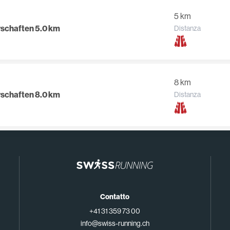
5 km
rschaften 5.0 km
Distanza
8 km
rschaften 8.0 km
Distanza
Contatto
+41 31 359 73 00
info@swiss-running.ch