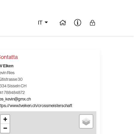
IT
ontatta
V Eiken
evin Ries
ütistrasse 30
334 Sisseln CH
41 788484872
ies_kevin@gmx.ch
ttps://www.tveiken.ch/crossmeisterschaft
+
−