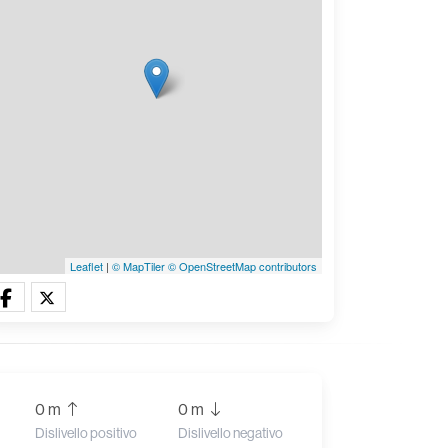
Leaflet
|
© MapTiler
© OpenStreetMap contributors
0 m
0 m
Dislivello positivo
Dislivello negativo