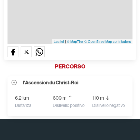
Leaflet
|
© MapTiler
© OpenStreetMap contributors
PERCORSO
l'Ascension du Christ-Roi
6.2 km
609 m
110 m
Distanza
Dislivello positivo
Dislivello negativo