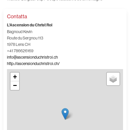
Contatta
L'Ascension du Christ Roi
Bagnoud Kevin
Route du Sergnou 113
1978 Lens CH
+41 786626169
info@ascensionduchristroi.ch
http://ascensionduchristroi.ch/
+
−