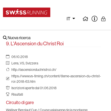
IT
Nuova ricerca
9. L'Ascension du Christ Roi
06.10.2018
Lens, VS, Svizzera
http://ascensionduchristroi.ch/
https://www.vs-timing.ch/content/8eme-ascension-du-christ-
roi-2018-63.htm
Iscrizioni aperte dal 01.06.2018
Risultati
Circuito di gare
Walliser Berglauf Cup / Coupe valaisanne de la montagne