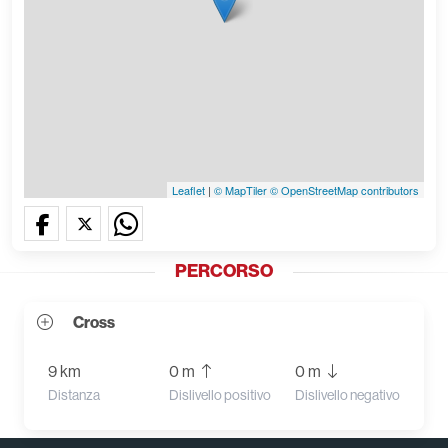
Leaflet
|
© MapTiler
© OpenStreetMap contributors
PERCORSO
Cross
9 km
0 m
0 m
Distanza
Dislivello positivo
Dislivello negativo