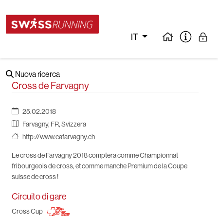
IT
Nuova ricerca
Cross de Farvagny
25.02.2018
Farvagny, FR, Svizzera
http://www.cafarvagny.ch
Le cross de Farvagny 2018 comptera comme Championnat
fribourgeois de cross, et comme manche Premium de la Coupe
suisse de cross !
Circuito di gare
Cross Cup