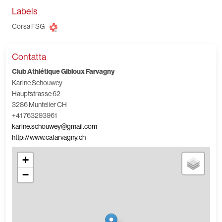
Labels
Corsa FSG
Contatta
Club Athlétique Gibloux Farvagny
Karine Schouwey
Hauptstrasse 62
3286 Muntelier CH
+41 763293961
karine.schouwey@gmail.com
http://www.cafarvagny.ch
+
−