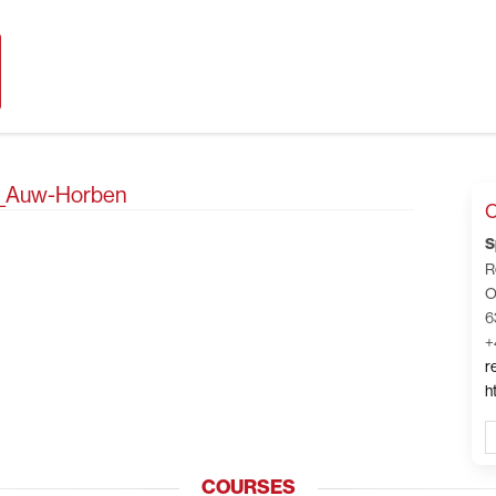
01_Auw-Horben
C
S
R
O
6
+
r
h
COURSES