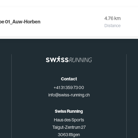
4.76 km
appe 01_Auw-Horben
Distance
Contact
+41 31 359 73 00
info@swiss-running.ch
Swiss Running
Haus des Sports
Talgut-Zentrum 27
3063 Ittigen