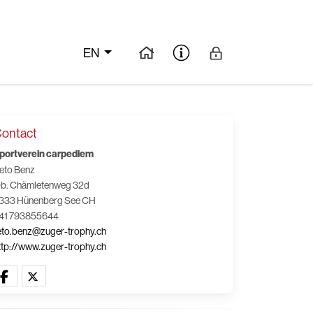
EN
ontact
portverein carpediem
eto Benz
b. Chämletenweg 32d
333 Hünenberg See CH
41 793855644
eto.benz@zuger-trophy.ch
ttp://www.zuger-trophy.ch