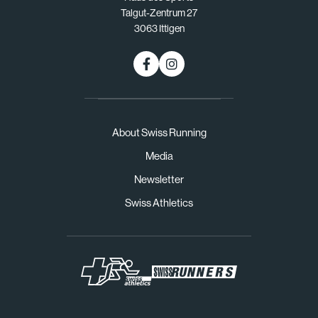
Talgut-Zentrum 27
3063 Ittigen
About Swiss Running
Media
Newsletter
Swiss Athletics