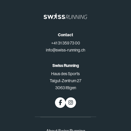
Contact
+41 31 359 73 00
info@swiss-running.ch
Swiss Running
Haus des Sports
Talgut-Zentrum 27
3063 Ittigen
About Swiss Running