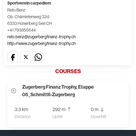
Sportverein carpediem
Reto Benz
Ob. Chämletenweg 32d
6333 Hünenberg See CH
+41 793855644
reto.benz@zugerbergfinanz-trophy.ch
http://www.zugerbergfinanz-trophy.ch
COURSES
Zugerberg Finanz Trophy, Etappe
05_Schmittli-Zugerberg
3.3 km
292 m
0 m
Distance
Uphill
Downhill