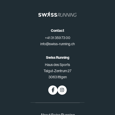
Contact
+41 31 359 73 00
info@swiss-running.ch
Swiss Running
Haus des Sports
Talgut-Zentrum 27
3063 Ittigen
About Swiss Running