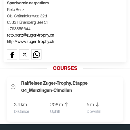
Sportverein carpediem
Reto Benz
Ob. Chämletenweg 32d
6333 Hünenberg See CH
+ 793855644
reto.benz@zuger-trophy.ch
http://www.zuger-trophy.ch
COURSES
Raiffeisen Zuger-Trophy, Etappe
04_Menzingen-Chnollen
3.4 km
208 m
5 m
Distance
Uphill
Downhill