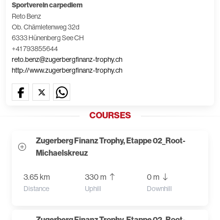
Sportverein carpediem
Reto Benz
Ob. Chämletenweg 32d
6333 Hünenberg See CH
+41 793855644
reto.benz@zugerbergfinanz-trophy.ch
http://www.zugerbergfinanz-trophy.ch
COURSES
Zugerberg Finanz Trophy, Etappe 02_Root-
Michaelskreuz
3.65 km
330 m
0 m
Distance
Uphill
Downhill
Zugerberg Finanz Trophy, Etappe 02_Root-