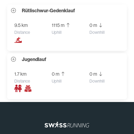
Rütlischwur-Gedenklauf
9.5 km
1115 m
0 m
Distance
Uphill
Downhill
Jugendlauf
1.7 km
0 m
0 m
Distance
Uphill
Downhill