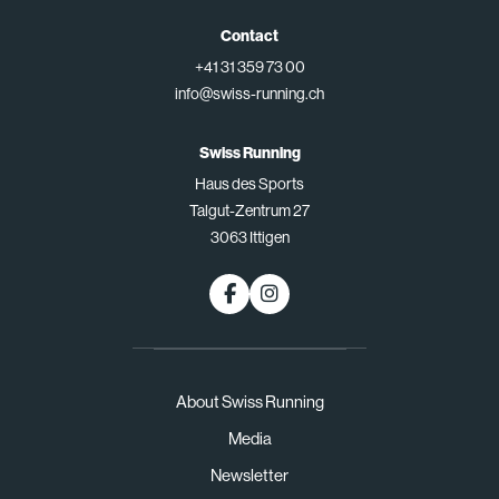
Contact
+41 31 359 73 00
info@swiss-running.ch
Swiss Running
Haus des Sports
Talgut-Zentrum 27
3063 Ittigen
About Swiss Running
Media
Newsletter