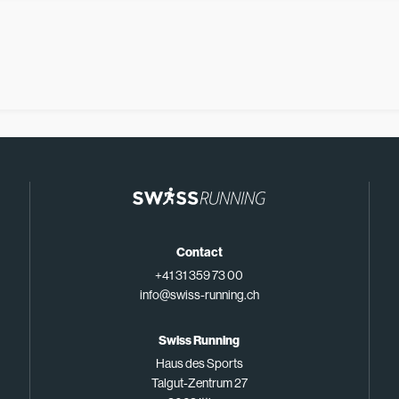
Contact
+41 31 359 73 00
info@swiss-running.ch
Swiss Running
Haus des Sports
Talgut-Zentrum 27