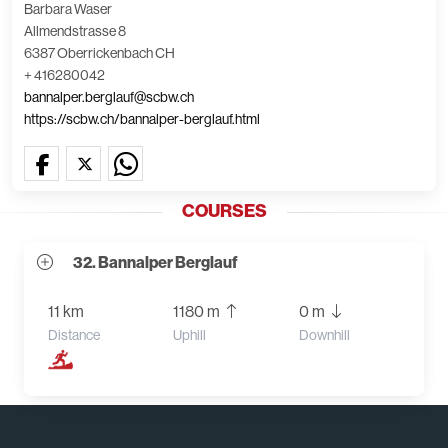
Barbara Waser
Allmendstrasse 8
6387 Oberrickenbach CH
+ 416280042
bannalper.berglauf@scbw.ch
https://scbw.ch/bannalper-berglauf.html
COURSES
32. Bannalper Berglauf
11 km
1180 m
0 m
Distance
Uphill
Downhill