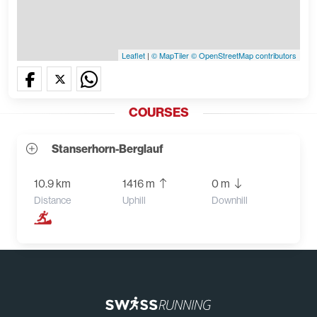
Leaflet
|
© MapTiler
© OpenStreetMap contributors
COURSES
Stanserhorn-Berglauf
10.9 km
1416 m
0 m
Distance
Uphill
Downhill