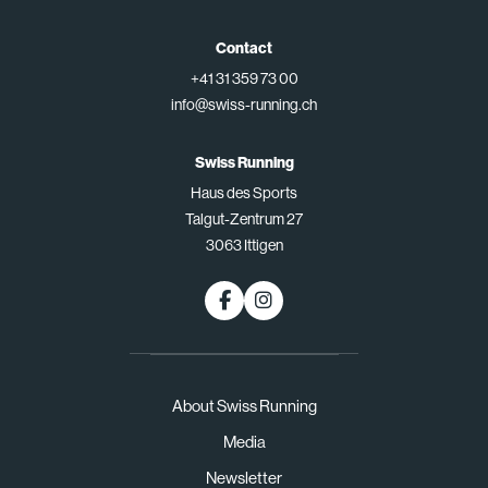
Contact
+41 31 359 73 00
info@swiss-running.ch
Swiss Running
Haus des Sports
Talgut-Zentrum 27
3063 Ittigen
About Swiss Running
Media
Newsletter