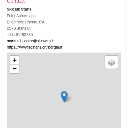
Contact
Skiclub Stans
Peter Achermann
Engelbergstrasse 37A
6370 Stans CH
+41 416282735
markus.buenter@bluewin.ch
https://www.scstans.ch/berglauf
+
−