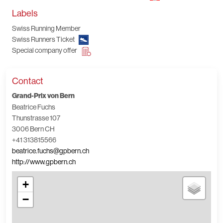
Labels
Swiss Running Member
Swiss Runners Ticket
Special company offer
Contact
Grand-Prix von Bern
Beatrice Fuchs
Thunstrasse 107
3006 Bern CH
+41 313815566
beatrice.fuchs@gpbern.ch
http://www.gpbern.ch
+
−