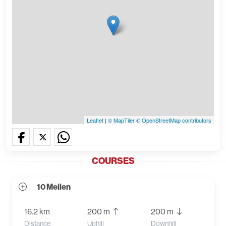
Leaflet
|
© MapTiler
© OpenStreetMap contributors
COURSES
10 Meilen
16.2 km
200 m
200 m
Distance
Uphill
Downhill