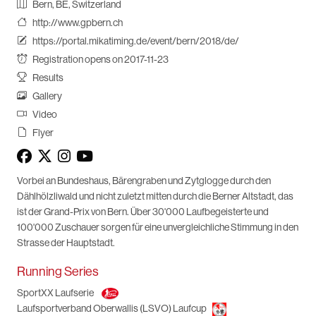
Bern, BE, Switzerland
http://www.gpbern.ch
https://portal.mikatiming.de/event/bern/2018/de/
Registration opens on 2017-11-23
Results
Gallery
Video
Flyer
Vorbei an Bundeshaus, Bärengraben und Zytglogge durch den
Dählhölzliwald und nicht zuletzt mitten durch die Berner Altstadt, das
ist der Grand-Prix von Bern. Über 30'000 Laufbegeisterte und
100'000 Zuschauer sorgen für eine unvergleichliche Stimmung in den
Strasse der Hauptstadt.
Running Series
SportXX Laufserie
Laufsportverband Oberwallis (LSVO) Laufcup