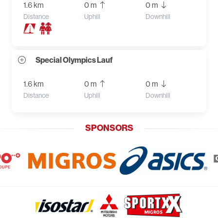
1.6 km
0 m
0 m
Distance
Uphill
Downhill
Special Olympics Lauf
1.6 km
0 m
0 m
Distance
Uphill
Downhill
SPONSORS